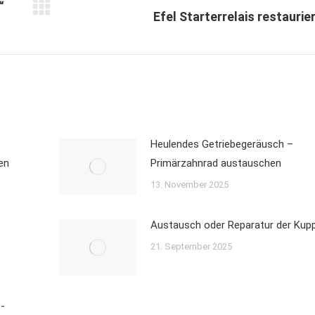
“
Nächster
Efel Starterrelais restaurie
Beitrag:
Heulendes Getriebegeräusch –
en
Primärzahnrad austauschen
13. November 2025
Austausch oder Reparatur der Kup
21. September 2025
p-