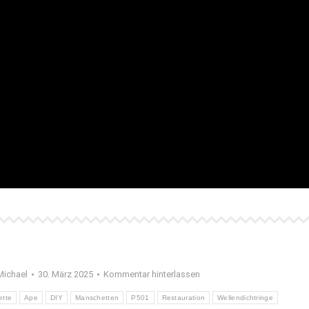
Michael
30. März 2025
Kommentar hinterlassen
ette
Ape
DIY
Manschetten
P501
Restauration
Wellendichtringe