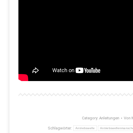
Category:
Anleitungen
Von
Schlagwörter:
Antriebswelle
Antriebswellenmansch