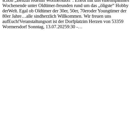
schon „Benzin redenin Wormersdorf“. Erlebt mit uns einentspanntes
Wochenende unter Oldtimer-freunden rund um das „öligste“ Hobby
derWelt. Egal ob Oldtimer der 30er, 50er, 70eroder Youngtimer der
80er Jahre…alle sindherzlich Willkommen. Wir freuen uns
aufEuch!Veranstaltungsort ist der Dorfplatzim Herzen von 53359
Wormersdorf Sonntag, 13.07.20259:30 -…