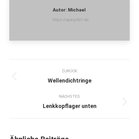
Autor:
Michael
https://ape-p501.de
Kommentarnavigation
ZURÜCK
Wellendichtringe
Vorheriger
Beitrag:
NÄCHSTES
Lenkkopflager unten
Nächster
Beitrag: