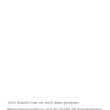
Benzol gilt im allgemeinen als
Krebserregend.
Jetzt braucht man nur noch einen gewissen
Menschenverstand um sich der Gefahr der Kontamination