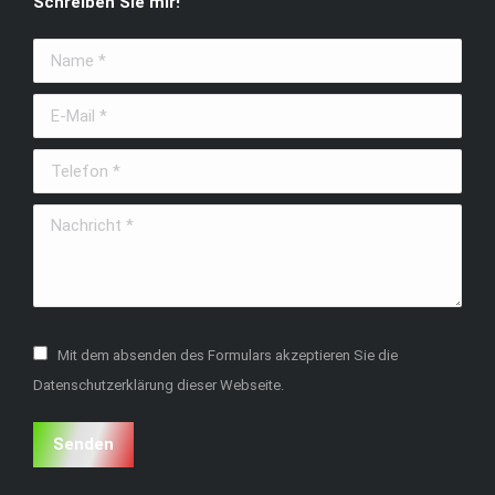
Schreiben Sie mir!
opens
opens
opens
in
in
in
Name *
new
new
new
window
window
window
E-Mail *
Telefon *
Nachricht *
Mit dem absenden des Formulars akzeptieren Sie die
Datenschutzerklärung dieser Webseite.
Senden