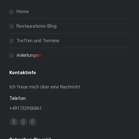
Home
Restaurations-Blog
Treffen und Termine
Anleitungen
Kontaktinfo
Ich freue mich über eine Nachricht
Telefon:
+491732956861
Finden Sie uns auf:
Facebook
YouTube
Instagram
page
page
page