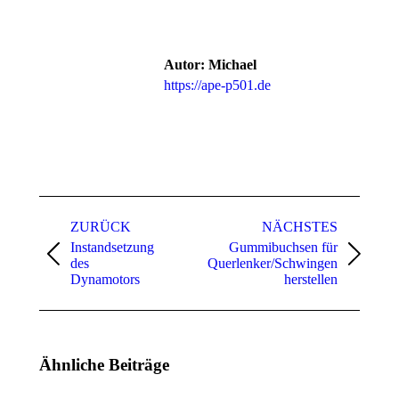
Autor:
Michael
https://ape-p501.de
Kommentarnavigation
ZURÜCK
NÄCHSTES
Instandsetzung
Gummibuchsen für
Vorheriger
Nächster
des
Querlenker/Schwingen
Beitrag:
Beitrag:
Dynamotors
herstellen
Ähnliche Beiträge