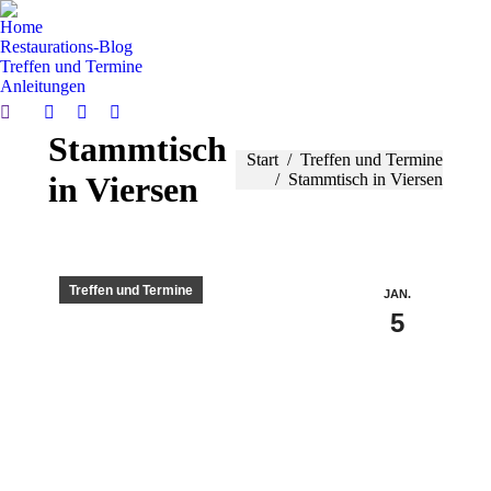
Home
Restaurations-Blog
Treffen und Termine
Anleitungen
Search:
Facebook
YouTube
Instagram
Stammtisch
page
page
page
Sie befinden sich hier:
Start
Treffen und Termine
opens
opens
opens
in Viersen
Stammtisch in Viersen
in
in
in
new
new
new
window
window
window
Treffen und Termine
JAN.
5