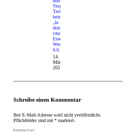
und
Vespa-
Treffen
beim
„la
dolce
vita“ in
Essen
Werden
6.6.25
14.
März
2025
Schreibe einen Kommentar
Ihre E-Mail-Adresse wird nicht veröffentlicht.
Pflichtfelder sind mit
*
markiert.
Kommentar