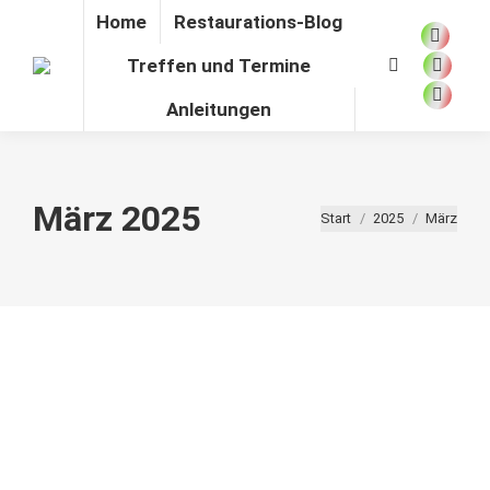
Home
Restaurations-Blog
Facebo
Treffen und Termine
Search:
page
YouTu
opens
page
Anleitungen
Instag
in
opens
page
new
in
opens
window
new
in
März 2025
Sie befinden sich hier:
Start
2025
März
windo
new
windo