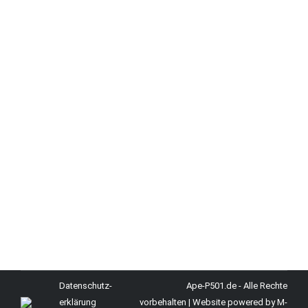
Restaurations-Blog
Von
Michael
4. März 2025
Kommentar hinterlassen
In diesem Beitrag seht ihr, wie ich die
Heizungsklappe erneuert habe. Die Klappe an sich
und das Anlenkungsgestänge sind wie alle anderen
Metallteile von mir Pulverbeschichtet worden. Das
ist ein einfaches und effektives Verfahren um die
Teile dauerhaft und widerstandsfähig zu
beschichten. Die Klappe hat ein neues
Dichtungsband bekommen um die Warmluft
effektiv umzulenken und…
Datenschutz­
Ape-P501.de - Alle Rechte
erklärung
vorbehalten |
Website powered by M-