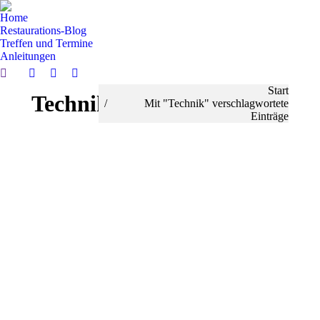
Home
Restaurations-Blog
Treffen und Termine
Anleitungen
Search:
Facebook
YouTube
Instagram
Sie befinden sich hier:
Start
Technik
page
page
page
Mit "Technik" verschlagwortete
opens
opens
opens
Einträge
in
in
in
new
new
new
window
window
window