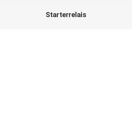
Starterrelais
Sie befinden sich hier:
Kabelsalat vom feinsten