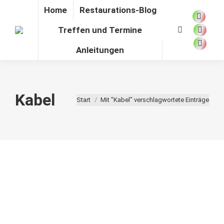
Home
Restaurations-Blog
Facebo
Treffen und Termine
Search:
page
YouTu
opens
page
Anleitungen
Instag
in
opens
page
new
in
opens
window
new
in
Kabel
Sie befinden sich hier:
Start
Mit "Kabel" verschlagwortete Einträge
windo
new
windo